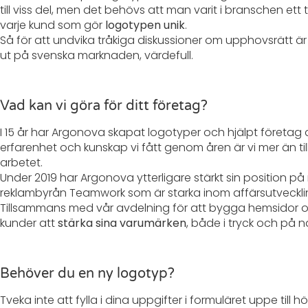
till viss del, men det behövs att man varit i branschen ett ta
varje kund som gör
logotypen unik
.
Så för att undvika tråkiga diskussioner om upphovsrätt ä
ut på svenska marknaden, värdefull.
Vad kan vi göra för ditt företag?
I 15 år har Argonova skapat logotyper och hjälpt företag
erfarenhet och kunskap vi fått genom åren är vi mer än till
arbetet.
Under 2019 har Argonova ytterligare stärkt sin positio
reklambyrån Teamwork som är starka inom affärsutveck
Tillsammans med vår avdelning för att bygga hemsidor o
kunder att
stärka sina varumärken
, både i tryck och på n
Behöver du en ny logotyp?
Tveka inte att fylla i dina uppgifter i formuläret uppe till h