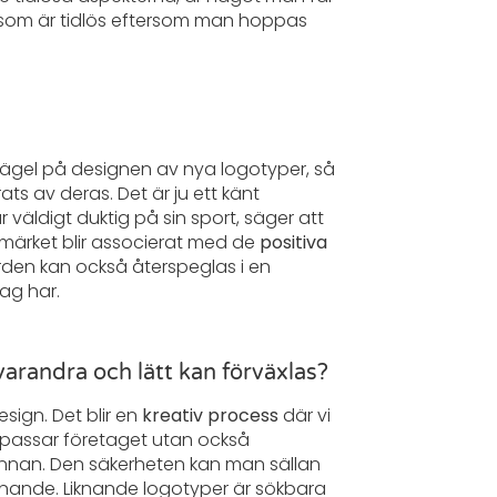
gn som är tidlös eftersom man hoppas
rägel på designen av nya logotyper, så
ts av deras. Det är ju ett känt
väldigt duktig på sin sport, säger att
umärket blir associerat med de
positiva
den kan också återspeglas i en
ag har.
 varandra och lätt kan förväxlas?
sign. Det blir en
kreativ process
där vi
ra passar företaget utan också
nnan. Den säkerheten kan man sällan
iknande. Liknande logotyper är sökbara