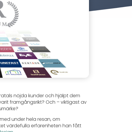
dratals nöjda kunder och hjälpt dem
varit framgångsrikt? Och – viktigast av
rumärke?
t med under hela resan, om
t värdefulla erfarenheten han fått