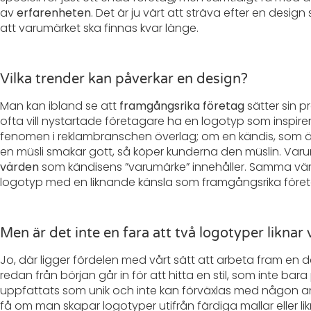
av
erfarenheten
. Det är ju värt att sträva efter en desi
att varumärket ska finnas kvar länge.
Vilka trender kan påverkar en design?
Man kan ibland se att
framgångsrika företag
sätter sin p
ofta vill nystartade företagare ha en logotyp som inspirera
fenomen i reklambranschen överlag; om en kändis, som är 
en müsli smakar gott, så köper kunderna den müslin. Var
värden
som kändisens ”varumärke” innehåller. Samma vär
logotyp med en liknande känsla som framgångsrika föret
Men är det inte en fara att två logotyper liknar
Jo, där ligger fördelen med vårt sätt att arbeta fram en de
redan från början går in för att hitta en stil, som inte ba
uppfattats som unik och inte kan förväxlas med någon a
få om man skapar logotyper utifrån färdiga mallar eller l