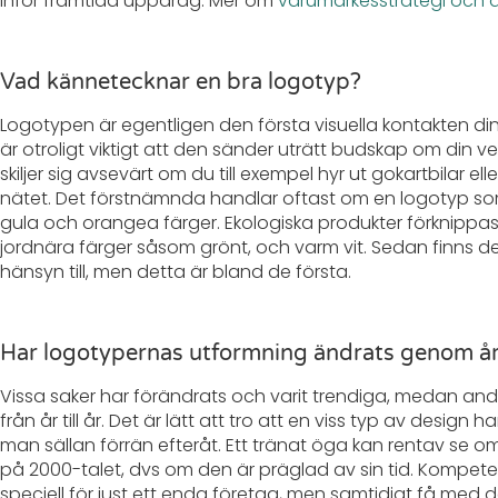
inför framtida uppdrag. Mer om
varumärkesstrategi och 
Vad kännetecknar en bra logotyp?
Logotypen är egentligen den första visuella kontakten din
är otroligt viktigt att den sänder uträtt budskap om din
skiljer sig avsevärt om du till exempel hyr ut gokartbilar e
nätet. Det förstnämnda handlar oftast om en logotyp som
gula och orangea färger. Ekologiska produkter förknipp
jordnära färger såsom grönt, och varm vit. Sedan finns 
hänsyn till, men detta är bland de första.
Har logotypernas utformning ändrats genom å
Vissa saker har förändrats och varit trendiga, medan andr
från år till år. Det är lätt att tro att en viss typ av design
man sällan förrän efteråt. Ett tränat öga kan rentav se om
på 2000-talet, dvs om den är präglad av sin tid. Kompet
speciell för just ett enda företag, men samtidigt få med 