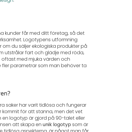
design
.
a kunder får med ditt företag, så det
 verksamhet. Logotypens utformning
ller om du säljer ekologiska produkter på
 utstrålar fart och glädje med röda,
as oftast med mjuka värden och
de fler parametrar som man behöver ta
ren?
a saker har varit tidlösa och fungerar
 har kommit för att stanna, men det vet
 en logotyp är gjord på 90-talet eller
ensen att skapa en
unik logotyp
som är
de tidlösa aspekterna, är något man får