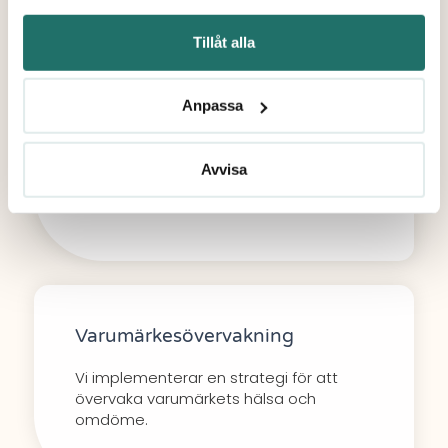
Tillåt alla
Varumärkeslöfte
Anpassa
Utveckla ett löfte som beskriver
varumärkets unika fördelar och vad
Avvisa
kunderna kan förvänta sig när de
interagerar med varumärket.
Varumärkesövervakning
Vi implementerar en strategi för att
övervaka varumärkets hälsa och
omdöme.