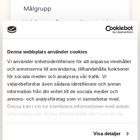
Målgrupp
Vi definiera målgruppen för varumärket
och sätter oss in för att förstå deras
behov, värderingar, och hur de tar
beslut
Denna webbplats använder cookies
Vi använder enhetsidentifierare för att anpassa innehållet
och annonserna till användarna, tillhandahålla funktioner
för sociala medier och analysera vår trafik. Vi
vidarebefordrar även sådana identifierare och annan
Kommunikationsstrategi
information från din enhet till de sociala medier och
Vi utvecklar en strategi för hur
annons- och analysföretag som vi samarbetar med.
varumärket ska kommuniceras till
Dessa kan i sin tur kombinera informationen med annan
målgruppen genom olika kanaler,
information som du har tillhandahållit eller som de har
såsom reklam, PR, sociala medier, och
samlat in när du har använt deras tjänster.
annan marknadsföring.
Visa detaljer