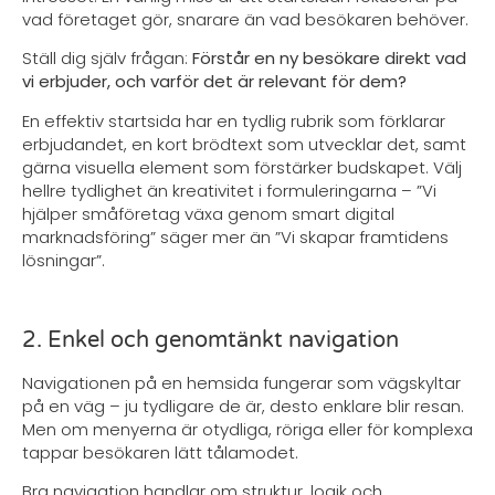
vad företaget gör, snarare än vad besökaren behöver.
Ställ dig själv frågan:
Förstår en ny besökare direkt vad
vi erbjuder, och varför det är relevant för dem?
En effektiv startsida har en tydlig rubrik som förklarar
erbjudandet, en kort brödtext som utvecklar det, samt
gärna visuella element som förstärker budskapet. Välj
hellre tydlighet än kreativitet i formuleringarna – ”Vi
hjälper småföretag växa genom smart digital
marknadsföring” säger mer än ”Vi skapar framtidens
lösningar”.
2. Enkel och genomtänkt navigation
Navigationen på en hemsida fungerar som vägskyltar
på en väg – ju tydligare de är, desto enklare blir resan.
Men om menyerna är otydliga, röriga eller för komplexa
tappar besökaren lätt tålamodet.
Bra navigation handlar om struktur, logik och