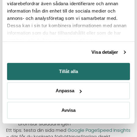
vilka ord skulle de använda? Få in dem naturligt i
vidarebefordrar även sådana identifierare och annan
rubriker och brödtext.
information från din enhet till de sociala medier och
annons- och analysföretag som vi samarbetar med.
Dessa kan i sin tur kombinera informationen med annan
5. Snabb laddningstid –
information som du har tillhandahållit eller som de har
användarvänlighet och SEO i ett
samlat in när du har använt deras tjänster.
Ingen gillar att vänta. En hemsida som laddar långsamt
Visa detaljer
upplevs som gammal, opålitlig och frustrerande.
Dessutom påverkar laddningstiden hur väl ni rankar på
Google.
Tillåt alla
Det finns många sätt att snabba upp en sida:
Anpassa
Komprimera bilder (använd moderna format som
WebP)
Minimera användningen av tunga script
Avvisa
Använd cache och ett snabbt webbhotell
Undvik onödiga animationer eller effekter som
bromsar sidladdningen
Ett tips: testa din sida med
Google PageSpeed Insights
– där får du konkreta förbättringsförslag direkt.