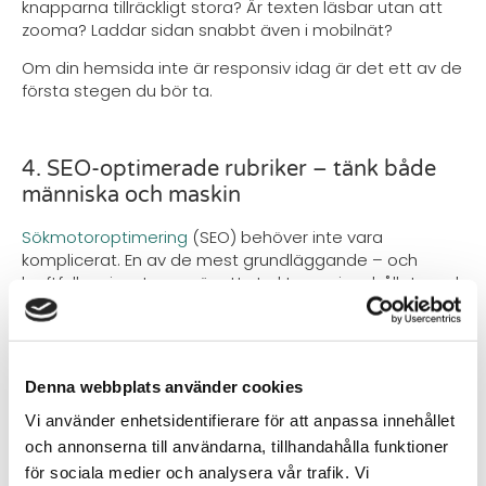
knapparna tillräckligt stora? Är texten läsbar utan att
zooma? Laddar sidan snabbt även i mobilnät?
Om din hemsida inte är responsiv idag är det ett av de
första stegen du bör ta.
4. SEO-optimerade rubriker – tänk både
människa och maskin
Sökmotoroptimering
(SEO) behöver inte vara
komplicerat. En av de mest grundläggande – och
kraftfulla – insatserna är att strukturera innehållet med
tydliga rubriker. Dessa hjälper både sökmotorer och
människor att förstå vad sidan handlar om.
Använd
H1 för huvudinnehållet
,
H2 för underrubriker
och
Denna webbplats använder cookies
inkludera relevanta nyckelord utan att det känns
konstlat. Det är också viktigt att varje sida har en unik
Vi använder enhetsidentifierare för att anpassa innehållet
H1 som speglar sidans faktiska innehåll.
och annonserna till användarna, tillhandahålla funktioner
Tänk så här: om någon söker efter det du erbjuder –
för sociala medier och analysera vår trafik. Vi