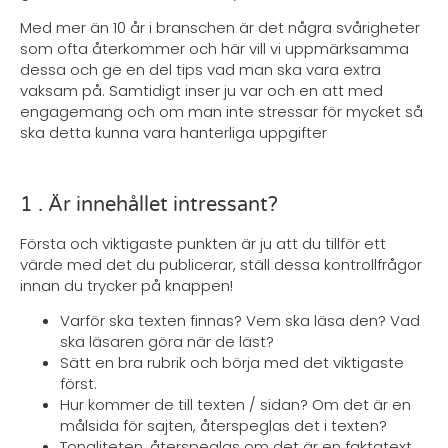
Med mer än 10 år i branschen är det några svårigheter
som ofta återkommer och här vill vi uppmärksamma
dessa och ge en del tips vad man ska vara extra
vaksam på. Samtidigt inser ju var och en att med
engagemang och om man inte stressar för mycket så
ska detta kunna vara hanterliga uppgifter
1 . Är innehållet intressant?
Första och viktigaste punkten är ju att du tillför ett
värde med det du publicerar, ställ dessa kontrollfrågor
innan du trycker på knappen!
Varför ska texten finnas? Vem ska läsa den? Vad
ska läsaren göra när de läst?
Sätt en bra rubrik och börja med det viktigaste
först.
Hur kommer de till texten / sidan? Om det är en
målsida för sajten, återspeglas det i texten?
Tonaliteten, återspeglas om det är en faktatext,