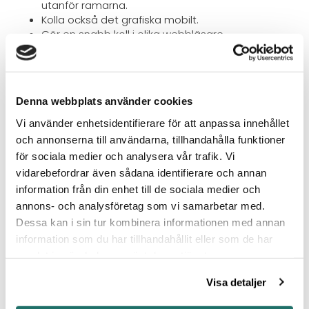
utanför ramarna.
Kolla också det grafiska mobilt.
Gör en snabb koll i olika webbläsare.
Här är en stor del av uppgiften att följa den
grafiska profilen och att hålla dessa delar
konsekventa genom hela innehållet.
Denna webbplats använder cookies
Vi använder enhetsidentifierare för att anpassa innehållet
4 . Tillför bilderna ett värde till texten?
och annonserna till användarna, tillhandahålla funktioner
En bild säger mer än 1000 ord, så är det fortfarande.
för sociala medier och analysera vår trafik. Vi
vidarebefordrar även sådana identifierare och annan
Säkerställ att bilderna matchar innehållet,
information från din enhet till de sociala medier och
målgruppen och bidrar till det som ska
annons- och analysföretag som vi samarbetar med.
kommuniceras.
Du har väl rättigheterna så du kan använda
Dessa kan i sin tur kombinera informationen med annan
bilden?
information som du har tillhandahållit eller som de har
Kolla också den tekniska bildkvaliteten, t.ex. så
samlat in när du har använt deras tjänster.
det också funkar på Retinaskärmar.
Stämmer färgschema, övrigt bildmaterial och
Visa detaljer
grafiskt innehåll så det blir en helhet.
Om alls möjligt, skapa en Alttag med lämpliga