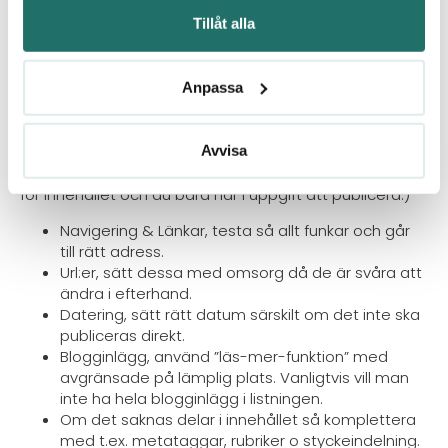
sökord som beskriver bilden och sidans innehåll.
Tillåt alla
Anpassa
5. Är publiceringen kvalitetssäkrad?
Fånga intentionen i det du ska jobba med så du när allt
Avvisa
är klart kan se att det du publicerar håller hela vägen.
(Gäller i synnerhet om det är någon annan som står
för innehållet och du bara har i uppgift att publicera.)
Navigering & Länkar, testa så allt funkar och går
till rätt adress.
Url:er, sätt dessa med omsorg då de är svåra att
ändra i efterhand.
Datering, sätt rätt datum särskilt om det inte ska
publiceras direkt.
Blogginlägg, använd ”läs-mer-funktion” med
avgränsade på lämplig plats. Vanligtvis vill man
inte ha hela blogginlägg i listningen.
Om det saknas delar i innehållet så komplettera
med t.ex. metataggar, rubriker o styckeindelning.