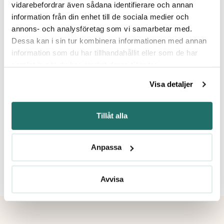
Timo och Annica har under 10 år
vidarebefordrar även sådana identifierare och annan
drivit Göteborgs Auktionskammare,
information från din enhet till de sociala medier och
en verksamhet som under åren
annons- och analysföretag som vi samarbetar med.
vuxit till en fullfjädrad
Dessa kan i sin tur kombinera informationen med annan
auktionsverksamhet för
information som du har tillhandahållit eller som de har
onlineauktioner. För att kunna
samlat in när du har använt deras tjänster.
leverera en modern och flexibel
plattform som uppfyller
Visa detaljer
branschens behov, har vi tagit
hjälp av Timo och Annica för att
göra vår redan etablerade
Tillåt alla
auktionsplattform ännu bättre.
Anpassa
Avvisa