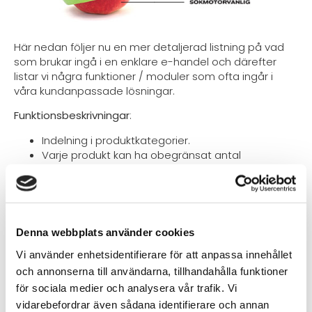
Här nedan följer nu en mer detaljerad listning på vad
som brukar ingå i en enklare e-handel och därefter
listar vi några funktioner / moduler som ofta ingår i
våra kundanpassade lösningar.
Funktionsbeskrivningar
:
Indelning i produktkategorier.
Varje produkt kan ha obegränsat antal
egenskaper, så som storlek och färg.
Sökfunktion på produkt.
Stöd finns även för differentierad momssats.
Produktpresentationer med bilder, text och PDF-
dokument. Zoomfunktion för produktbilder.
Denna webbplats använder cookies
Möjlighet att lägga produkter på startsidan.
Vi använder enhetsidentifierare för att anpassa innehållet
Stöd för lagersaldo.
Möjlighet att sätta rabattsats på sortiment eller
och annonserna till användarna, tillhandahålla funktioner
enstaka produkt.
för sociala medier och analysera vår trafik. Vi
Möjlighet att ange rabattkod för att få rabatt.
vidarebefordrar även sådana identifierare och annan