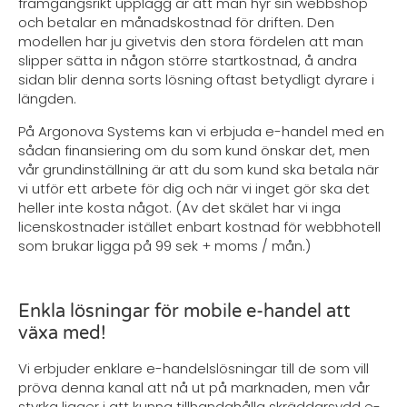
framgångsrikt upplägg är att man hyr sin webbshop
och betalar en månadskostnad för driften. Den
modellen har ju givetvis den stora fördelen att man
slipper sätta in någon större startkostnad, å andra
sidan blir denna sorts lösning oftast betydligt dyrare i
längden.
På Argonova Systems kan vi erbjuda e-handel med en
sådan finansiering om du som kund önskar det, men
vår grundinställning är att du som kund ska betala när
vi utför ett arbete för dig och när vi inget gör ska det
heller inte kosta något. (Av det skälet har vi inga
licenskostnader istället enbart kostnad för webbhotell
som brukar ligga på 99 sek + moms / mån.)
Enkla lösningar för mobile e-handel att
växa med!
Vi erbjuder enklare e-handelslösningar till de som vill
pröva denna kanal att nå ut på marknaden, men vår
styrka ligger i att kunna tillhandahålla skräddarsydd e-