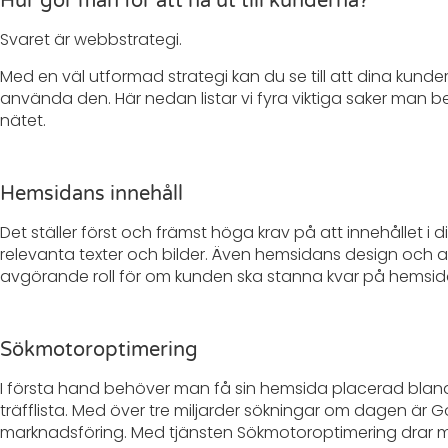
Hur gör man för att nå ut till kunderna?
Svaret är webbstrategi.
Med en väl utformad strategi kan du se till att dina kunde
använda den. Här nedan listar vi fyra viktiga saker man b
nätet.
Hemsidans innehåll
Det ställer först och främst höga krav på att innehållet i 
relevanta texter och bilder. Även hemsidans design och 
avgörande roll för om kunden ska stanna kvar på hemsidan 
Sökmotoroptimering
I första hand behöver man få sin hemsida placerad bla
träfflista. Med över tre miljarder sökningar om dagen är Go
marknadsföring. Med tjänsten Sökmotoroptimering drar m