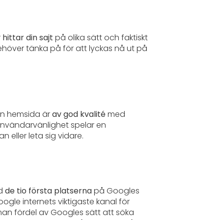
r
hittar din sajt
på olika sätt och faktiskt
ehöver tänka på för att lyckas nå ut på
din hemsida är
av god kvalité
med
användarvänlighet spelar en
eller leta sig vidare.
nd
de tio första platserna
på Googles
ogle internets viktigaste kanal för
an fördel av Googles sätt att söka