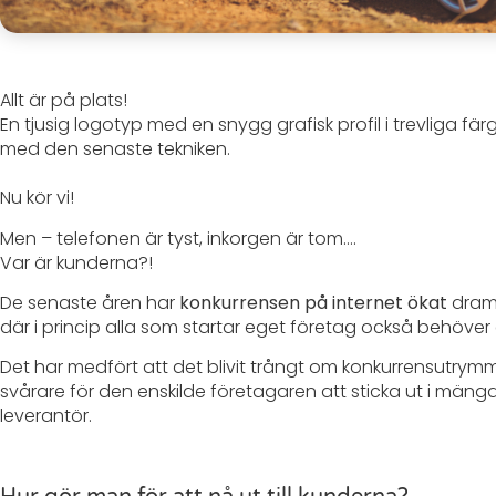
Allt är på plats!
En tjusig logotyp med en snygg grafisk profil i trevliga 
med den senaste tekniken.
Nu kör vi!
Men – telefonen är tyst, inkorgen är tom….
Var är kunderna?!
De senaste åren har
konkurrensen på internet ökat
dramat
där i princip alla som startar eget företag också behöve
Det har medfört att det blivit trångt om konkurrensutry
svårare för den enskilde företagaren att sticka ut i mäng
leverantör.