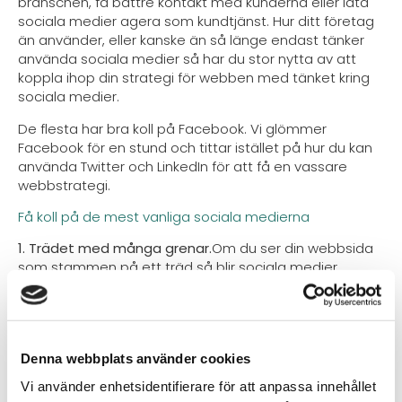
branschen, få bättre kontakt med kunderna eller låta
sociala medier agera som kundtjänst. Hur ditt företag
än använder, eller kanske än så länge endast tänker
använda sociala medier så har du stor nytta av att
koppla ihop din strategi för webben med tänket kring
sociala medier.
De flesta har bra koll på Facebook. Vi glömmer
Facebook för en stund och tittar istället på hur du kan
använda Twitter och LinkedIn för att få en vassare
webbstrategi.
Få koll på de mest vanliga sociala medierna
1. Trädet med många grenar.
Om du ser din webbsida
som stammen på ett träd så blir sociala medier
grenarna som får trädet att blir stort. När du gör ett
inlägg på Twitter, vilket kan gå på några sekunder, ser
du till att ta med en länk till någon del av din hemsida
så att det blir lätt för läsaren att klicka sig vidare. På
Denna webbplats använder cookies
LinkedIn kan du lägga in företagets logga, länka till
webbsidan i beskrivningen av din tjänst och uppdatera
Vi använder enhetsidentifierare för att anpassa innehållet
profilen med nyheter från webben.