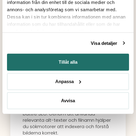
beskrivande, och innehåller relevanta
information från din enhet till de sociala medier och
sökord. Detta hjälper både användare
annons- och analysföretag som vi samarbetar med.
och sökmotorer att förstå sidans
Dessa kan i sin tur kombinera informationen med annan
innehåll och förbättrar därmed sidans
information som du har tillhandahållit eller som de har
ranking. Undvik specialtecken när du tar
samlat in när du har använt deras tjänster.
fram sidans URL.
Visa detaljer
Tillåt alla
Anpassa
Bilder
Optimerade bilder kan både förbättra
Avvisa
användarupplevelsen och bidra till
bättre SEO. Genom att använda
relevanta alt-texter och filnamn hjälper
du sökmotorer att indexera och förstå
bilderna korrekt.