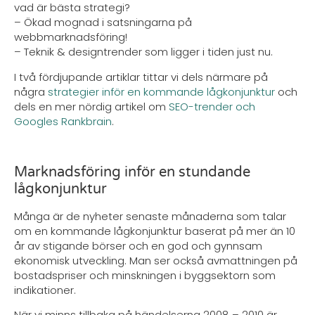
vad är bästa strategi?
– Ökad mognad i satsningarna på
webbmarknadsföring!
– Teknik & designtrender som ligger i tiden just nu.
I två fördjupande artiklar tittar vi dels närmare på
några
strategier inför en kommande lågkonjunktur
och
dels en mer nördig artikel om
SEO-trender och
Googles Rankbrain
.
Marknadsföring inför en stundande
lågkonjunktur
Många är de nyheter senaste månaderna som talar
om en kommande lågkonjunktur baserat på mer än 10
år av stigande börser och en god och gynnsam
ekonomisk utveckling. Man ser också avmattningen på
bostadspriser och minskningen i byggsektorn som
indikationer.
När vi minns tillbaka på händelserna 2008 – 2010 är