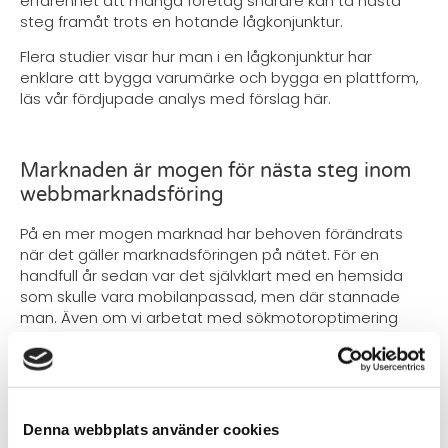
erfarenhet att många företag snarare kan ta nästa
steg framåt trots en hotande lågkonjunktur.
Flera studier visar hur man i en lågkonjunktur har
enklare att bygga varumärke och bygga en plattform,
läs vår fördjupade analys med förslag här.
Marknaden är mogen för nästa steg inom
webbmarknadsföring
På en mer mogen marknad har behoven förändrats
när det gäller marknadsföringen på nätet. För en
handfull år sedan var det självklart med en hemsida
som skulle vara mobilanpassad, men där stannade
man. Även om vi arbetat med sökmotoroptimering
och sökordsmarknadsföring sedan 2003 så har det
stora genomslaget dröjt. Men nu på senare år är det
en självklarhet att inkludera sökmotoroptimering och
sociala medier i budgeten för sin webbnärvaro.
Denna webbplats använder cookies
Det innebär att vi nu möter nya frågor från vår