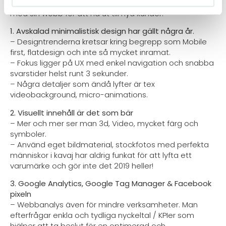
de är viktiga att förhålla sig till om man arbetar aktivt
med sin webb för att nå ut till nya kunder.
1. Avskalad minimalistisk design har gällt några år.
– Designtrenderna kretsar kring begrepp som Mobile
first, flatdesign och inte så mycket inramat.
– Fokus ligger på UX med enkel navigation och snabba
svarstider helst runt 3 sekunder.
– Några detaljer som ändå lyfter är tex
videobackground, micro-animations.
2. Visuellt innehåll är det som bär
– Mer och mer ser man 3d, Video, mycket färg och
symboler.
– Använd eget bildmaterial, stockfotos med perfekta
människor i kavaj har aldrig funkat för att lyfta ett
varumärke och gör inte det 2019 heller!
3. Google Analytics, Google Tag Manager & Facebook
pixeln
– Webbanalys även för mindre verksamheter. Man
efterfrågar enkla och tydliga nyckeltal / KPIer som
hjälper att ta beslut för en optimerad och