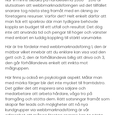
slutsatsen att webbmarknadsföringen vid det tillfället
snarare tog nästa steg framåt med en ökning av
företagens resurser. Varför det? Helt enkelt därför att
man fick ett sparkrav där man tydligare behövde
koppla sin budget till ett utfall och resultat. Det dög
inte att använda tid och pengar till höger och vänster
med enbart en luddig koppling till stärkt varumärke.
Här är tre fördelar med webbmarknadsföring 1, den är
mätbar vilket innebär att du enklare kan visa vad den
gett och 2, den är förhållandevis billig att driva och 3,
den går förhållandevis enkelt att inrikta mot
målgruppen.
Här finns ju också en psykologisk aspekt. Målar man
med mörka färger blir det inte mycket till framtidstro.
Det gäller det att inspirera sina säljare och
medarbetare att arbeta hårdare, våga tro på
framgång och stötta dem. Rätt satsningar framåt som
skapar fler leads och möjligheter att nå nya
kundgrupper via webbmarknadsföring är vår