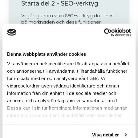
Starta del 2 - SEO-verktyg
Vi går igenom vilka SEO-verktyg det finns
på marknaden och dess funktioner.
Denna webbplats använder cookies
Vi använder enhetsidentifierare för att anpassa innehållet
och annonserna till användarna, tillhandahålla funktioner
för sociala medier och analysera vår trafik. Vi
Starta del 3 - Sökordsanalys
vidarebefordrar även sådana identifierare och annan
information från din enhet till de sociala medier och
Vi lär dig hur du genomför en
annons- och analysföretag som vi samarbetar med.
sökordsanalys och vad du skall tänka på i
Dessa kan i sin tur kombinera informationen med annan
val av sökord och söktermer.
information som du har tillhandahållit eller som de har
samlat in när du har använt deras tjänster.
Visa detaljer